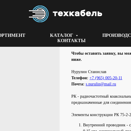
ОРТИМЕНТ
КАТАЛОГ
ПРОИЗВОД
РК 75-2-22
КОНТАКТЫ
Чтобы оставить заявку, вы мож
ниже.
Нурулин Cтанислав
Телефон:
+7 (965) 005-20-11
Почта:
s.nurulin@mail.ru
РК - радиочастотный коаксиальны
предназначенные для соединения
Элементы конструкции РК 75-2-
Внутренний проводник - 