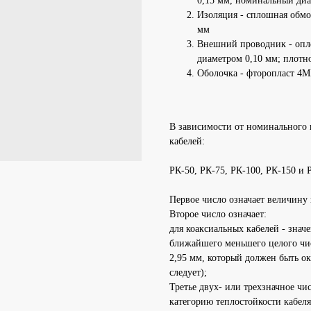
0,15 мм, номинальный диа
Изоляция - сплошная обмо
мм
Внешний проводник - опл
диаметром 0,10 мм; плотно
Оболочка - фторопласт 4М
В зависимости от номинального
кабелей:
РК-50, РК-75, РК-100, РК-150 и 
Первое число означает величину
Второе число означает:
для коаксиальных кабелей - знач
ближайшего меньшего целого чис
2,95 мм, который должен быть ок
следует);
Третье двух- или трехзначное чи
категорию теплостойкости кабеля