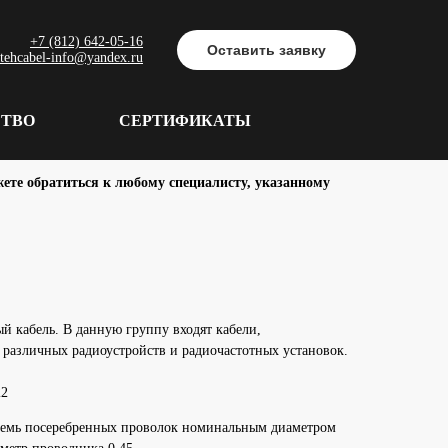
+7 (812) 642-05-16
Оставить заявку
tehcabel-info@yandex.ru
СТВО
СЕРТИФИКАТЫ
ете обратиться к любому специалисту, указанному
й кабель. В данную группу входят кабели,
 различных радиоустройств и радиочастотных установок.
22
семь посеребренных проволок номинальным диаметром