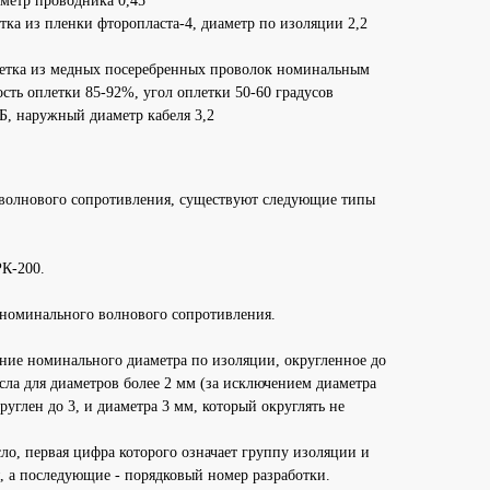
метр проводника 0,45
тка из пленки фторопласта-4, диаметр по изоляции 2,2
етка из медных посеребренных проволок номинальным
сть оплетки 85-92%, угол оплетки 50-60 градусов
Б, наружный диаметр кабеля 3,2
 волнового сопротивления, существуют следующие типы
РК-200.
 номинального волнового сопротивления.
ение номинального диаметра по изоляции, округленное до
ла для диаметров более 2 мм (за исключением диаметра
руглен до 3, и диаметра 3 мм, который округлять не
сло, первая цифра которого означает группу изоляции и
, а последующие - порядковый номер разработки.