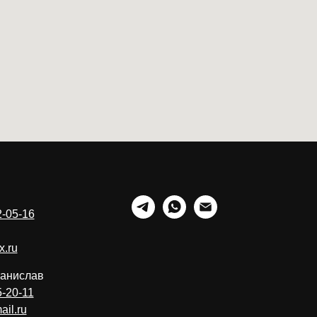
2-05-16
x.ru
танислав
5-20-11
ail.ru