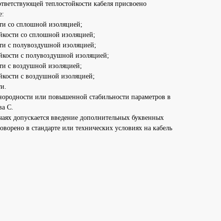
тветствующей теплостойкости кабеля присвоено
е:
сти со сплошной изоляцией;
йкости со сплошной изоляцией;
сти с полувоздушной изоляцией;
йкости с полувоздушной изоляцией;
сти с воздушной изоляцией;
йкости с воздушной изоляцией;
ти.
нородности или повышенной стабильности параметров в
ва С.
аях допускается введение дополнительных буквенных
оворено в стандарте или технических условиях на кабель