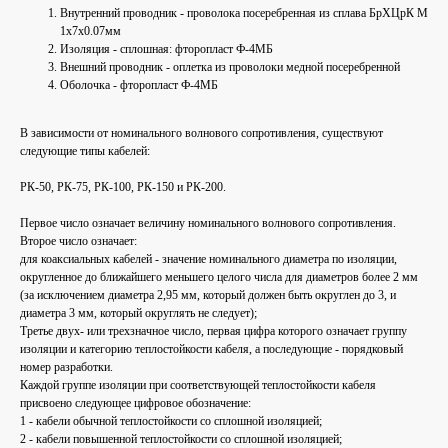
Внутренний проводник - проволока посеребренная из сплава БрХЦрК М
1х7х0.07мм
Изоляция - сплошная: фторопласт Ф-4МБ
Внешний проводник - оплетка из проволоки медной посеребренной
Оболочка - фторопласт Ф-4МБ
В зависимости от номинального волнового сопротивления, существуют
следующие типы кабелей:
РК-50, РК-75, РК-100, РК-150 и РК-200.
Первое число означает величину номинального волнового сопротивления.
Второе число означает:
для коаксиальных кабелей - значение номинального диаметра по изоляции,
округленное до ближайшего меньшего целого числа для диаметров более 2 мм
(за исключением диаметра 2,95 мм, который должен быть округлен до 3, и
диаметра 3 мм, который округлять не следует);
Третье двух- или трехзначное число, первая цифра которого означает группу
изоляции и категорию теплостойкости кабеля, а последующие - порядковый
номер разработки.
Каждой группе изоляции при соответствующей теплостойкости кабеля
присвоено следующее цифровое обозначение:
1 - кабели обычной теплостойкости со сплошной изоляцией;
2 - кабели повышенной теплостойкости со сплошной изоляцией;