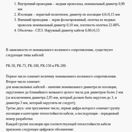
Внутренний проводник – медная проволока, номинальный диаметр 0,90
мм
Изоляция – пористый полиэтилен, диаметр по изоляции 4,6±0,15 мм
Внешний проводник – экран фольгированный, оплетка из медных
проволок номинальный диаметр 0,10 мм, плотность оплетки 22-88%
Оболочка - СПЭ. Наружный диаметр кабеля 6,60±0,15
В зависимости от номинального волнового сопротивления, существуют
следующие типы кабелей:
РК-50, РК-75, РК-100, РК-150 и РК-200.
Первое число означает величину номинального волнового сопротивления.
Второе число означает:
для коаксиальных кабелей - значение номинального диаметра по изоляции,
округленное до ближайшего меньшего целого числа для диаметров более 2 мм
(за исключением диаметра 2,95 мм, который должен быть округлен до 3, и
диаметра 3 мм, который округлять не следует);
Третье двух- или трехзначное число, первая цифра которого означает группу
изоляции и категорию теплостойкости кабеля, а последующие - порядковый
номер разработки.
Каждой группе изоляции при соответствующей теплостойкости кабеля
присвоено следующее цифровое обозначение: